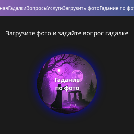
вная
Гадалки
Вопросы
Услуги
Загрузить фото
Гадание по фо
Загрузите фото и задайте вопрос гадалке
Гадание
по фото