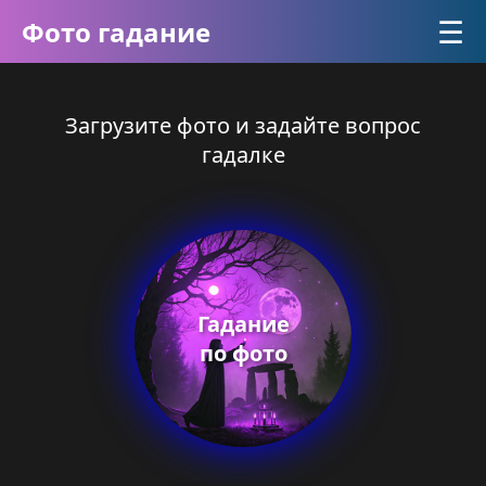
☰
Фото гадание
Загрузите фото и задайте вопрос
гадалке
Гадание
по фото