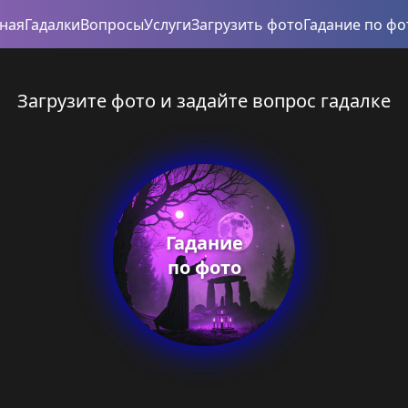
вная
Гадалки
Вопросы
Услуги
Загрузить фото
Гадание по фо
Загрузите фото и задайте вопрос гадалке
Гадание
по фото