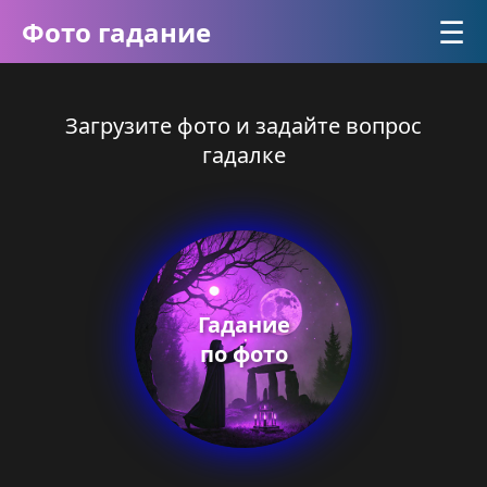
☰
Фото гадание
Загрузите фото и задайте вопрос
гадалке
Гадание
по фото