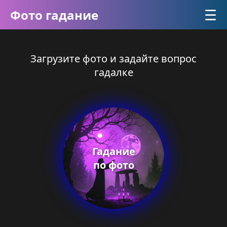
☰
Фото гадание
Загрузите фото и задайте вопрос
гадалке
Гадание
по фото