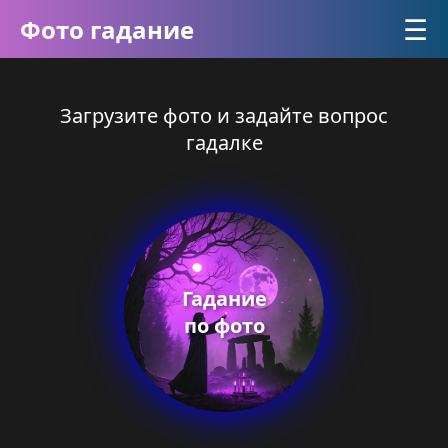
☰
Фото гадание
Загрузите фото и задайте вопрос
гадалке
Гадание
по фото