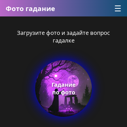
☰
Фото гадание
Загрузите фото и задайте вопрос
гадалке
Гадание
по фото