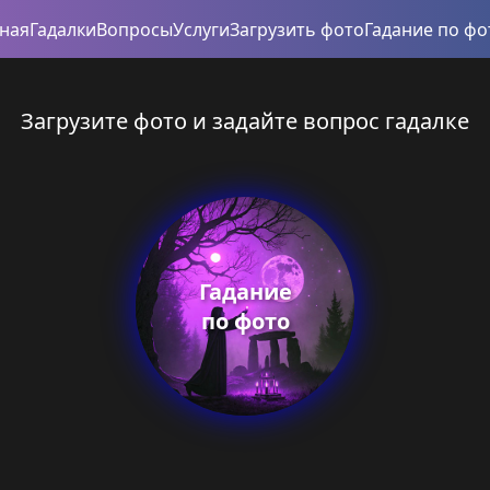
вная
Гадалки
Вопросы
Услуги
Загрузить фото
Гадание по фо
Загрузите фото и задайте вопрос гадалке
Гадание
по фото