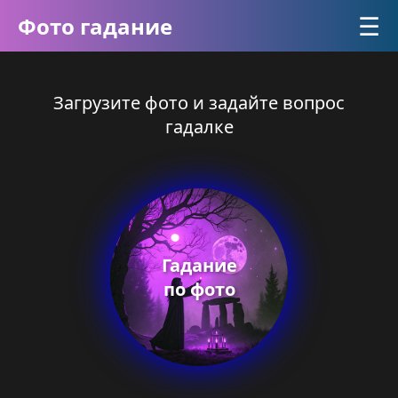
☰
Фото гадание
Загрузите фото и задайте вопрос
гадалке
Гадание
по фото