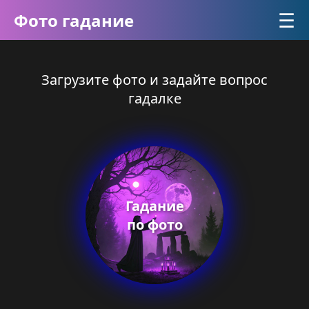
☰
Фото гадание
Загрузите фото и задайте вопрос
гадалке
Гадание
по фото