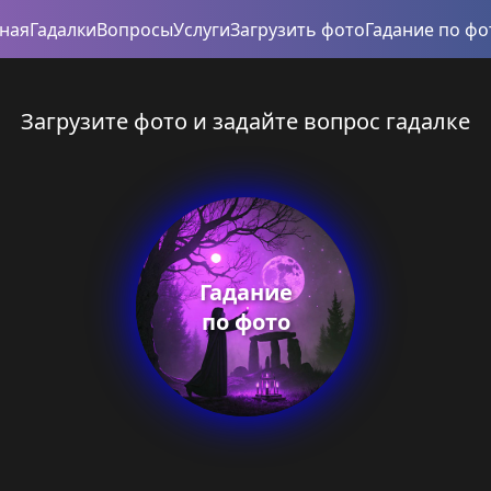
вная
Гадалки
Вопросы
Услуги
Загрузить фото
Гадание по фо
Загрузите фото и задайте вопрос гадалке
Гадание
по фото