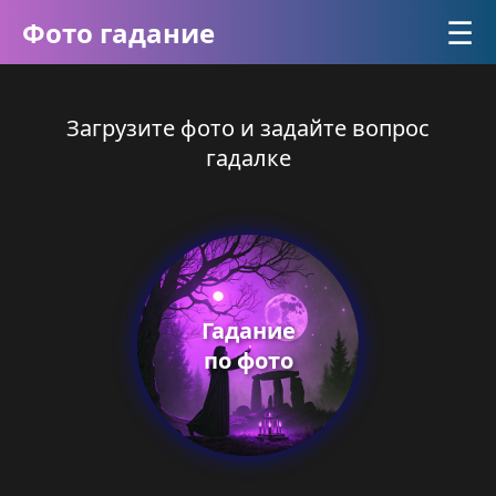
☰
Фото гадание
Загрузите фото и задайте вопрос
гадалке
Гадание
по фото