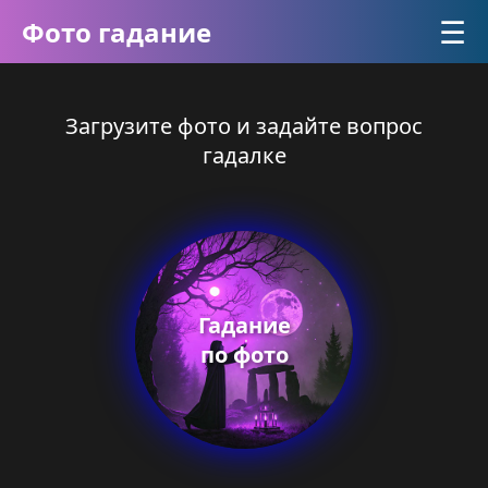
☰
Фото гадание
Загрузите фото и задайте вопрос
гадалке
Гадание
по фото