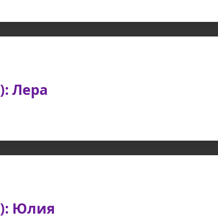
): Лера
): Юлия