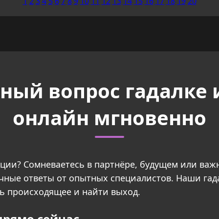
1
2
3
4
5
6
7
8
9
10
11
12
13
14
15
16
17
18
19
20
ный вопрос гадалке 
онлайн мгновенно
уации? Сомневаетесь в партнёре, будущем или в
очные ответы от опытных специалистов. Наши гад
ть происходящее и найти выход.
прямо сейчас